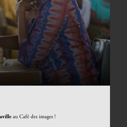
uville
au Café des images !