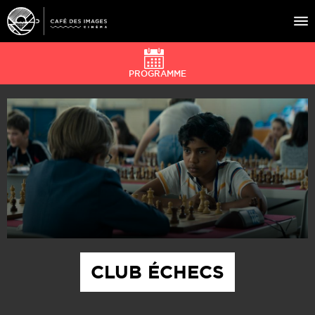
PROGRAMME
À L’AFFICHE
ÉVÉNEMENTS
CAFÉ DU CINÉ
PRATIQUE
ÉDUCATION AUX IMAGES
CLUB ÉCHECS