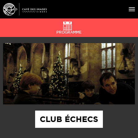
PROGRAMME
À L’AFFICHE
ÉVÉNEMENTS
CAFÉ DU CINÉ
PRATIQUE
ÉDUCATION AUX IMAGES
CLUB ÉCHECS