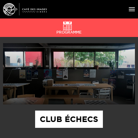
PROGRAMME
À L’AFFICHE
ÉVÉNEMENTS
CAFÉ DU CINÉ
PRATIQUE
ÉDUCATION AUX IMAGES
CLUB ÉCHECS