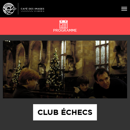
PROGRAMME
À L’AFFICHE
ÉVÉNEMENTS
CAFÉ DU CINÉ
PRATIQUE
ÉDUCATION AUX IMAGES
CLUB ÉCHECS