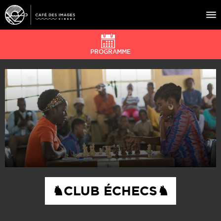
PROGRAMME
À L’AFFICHE
ÉVÉNEMENTS
CAFÉ DU CINÉ
PRATIQUE
ÉDUCATION AUX IMAGES
♞CLUB ÉCHECS♞