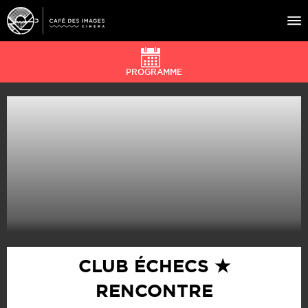
PROGRAMME
À L’AFFICHE
ÉVÉNEMENTS
CAFÉ DU CINÉ
PRATIQUE
ÉDUCATION AUX IMAGES
CLUB ÉCHECS ★
RENCONTRE