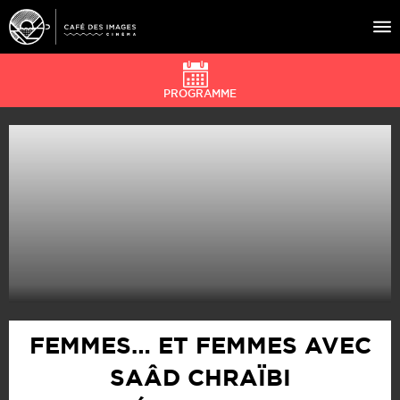
PROGRAMME
À L’AFFICHE
ÉVÉNEMENTS
CAFÉ DU CINÉ
PRATIQUE
ÉDUCATION AUX IMAGES
FEMMES… ET FEMMES AVEC
SAÂD CHRAÏBI