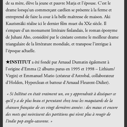
de sa mère, élève la jeune et pauvre Marja et l’épouse. C’est le
drame lorsqu’un commerçant carélien se présente à la ferme et
entreprend de faire la cour à la belle maîtresse de maison. Aki
Kaurismäki réalise ici le dernier film muet du XXe siècle. Il
s’empare d’un monument littéraire finlandais, le roman éponyme
de Juhani Aho, considéré par le cinéaste comme le meilleur drame
triangulaire de la littérature mondiale, et transpose l’intrigue à
l’époque actuelle.
★INSTITUT
a été fondé par Arnaud Dumatin également à
l’origine d’Emma (2 albums parus en 1995 et 1998 – Lithium/
Virgin) et Emmanuel Mario (créateur d’Astrobal, collaborateur
d’Holden, Hyperclean et batteur d’Arnaud Fleurent-Didier).
«
Si Institut en était vraiment un, on y apprendrait à disséquer ce
qu’il y a de plus beau et percutant chez tous les maquisards de la
chanson française de ces vingt dernières années : des maux et encore
des mots qui noircissent des partitions qui n’ont plus à rougir de
l’indie pop anglo-saxonne. »