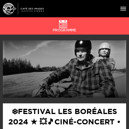
PROGRAMME
À L’AFFICHE
ÉVÉNEMENTS
CAFÉ DU CINÉ
PRATIQUE
ÉDUCATION AUX IMAGES
❄️FESTIVAL LES BORÉALES
2024 ★ 💥🎵CINÉ-CONCERT •