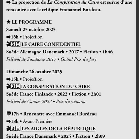
➡️ La projection de
La Conspiration du Caire
est suivie d’une
rencontre avec le critique Emmanuel Burdeau.
★ LE PROGRAMME
Samedi 25 octobre 2025
➡️
18h •
Projection
🎬
🇸🇪
LE CAIRE CONFIDENTIEL
Suède Allemagne Danemark • 2017 • Fiction • 1h46
Festival de Sundance 2017 • Grand Prix du Jury
Dimanche 26 octobre 2025
➡️15h •
Projection
🎬
🇸🇪
LA CONSPIRATION DU CAIRE
Suède France Finlande • 2022 • Fiction • 2h01
Festival de Cannes 2022 • Prix du scénario
💬17h • Rencontre avec Emmanuel Burdeau
➡️
18h •
Avant-Première
🎬
🇸🇪
LES AIGLES DE LA RÉPUBLIQUE
Suède France Danemark
• 2025 • Fiction • 2h09