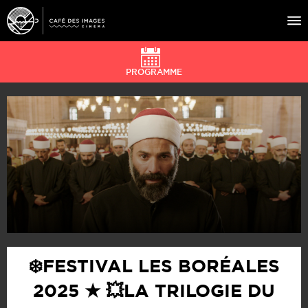
PROGRAMME
À L’AFFICHE
ÉVÉNEMENTS
CAFÉ DU CINÉ
PRATIQUE
ÉDUCATION AUX IMAGES
❄️FESTIVAL LES BORÉALES
2025 ★ 💥LA TRILOGIE DU