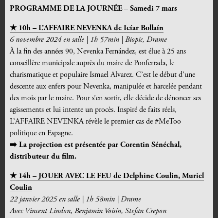
PROGRAMME DE LA JOURNÉE – Samedi 7 mars
★ 10h – L’AFFAIRE NEVENKA de Icíar Bollaín
6 novembre 2024
en salle
|
1h 57min
|
Biopic, Drame
À la fin des années 90, Nevenka Fernández, est élue à 25 ans
conseillère municipale auprès du maire de Ponferrada, le
charismatique et populaire Ismael Alvarez. C’est le début d’une
descente aux enfers pour Nevenka, manipulée et harcelée pendant
des mois par le maire. Pour s’en sortir, elle décide de dénoncer ses
agissements et lui intente un procès. Inspiré de faits réels,
L’AFFAIRE NEVENKA révèle le premier cas de #MeToo
politique en Espagne.
➡️
La projection est présentée par Corentin Sénéchal,
distributeur du film.
★ 14h – JOUER AVEC LE FEU d
e
Delphine Coulin, Muriel
Coulin
22 janvier 2025
en salle
|
1h 58min
|
Drame
Avec
Vincent Lindon
,
Benjamin Voisin
,
Stefan Crepon