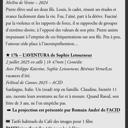
Mostra de Venise – 2024
Pierre élève seul ses deux fils. Louis, le cadet, réussit ses études et
avance facilement dans la vie. Fus, l’aîné, part à la dérive. Fasciné
par la violence et les rapports de force, il se rapproche de groupes
d’extrême-droite, à l’opposé des valeurs de son père. Pierre assiste
impuissant à l’emprise de ces fréquentations sur son fils. Peu à peu,
l’amour cède place à l’incompréhension…
★ 17h – L’AVENTURA de Sophie Letourneur
2 juillet 2025
en salle
|
1h 47min
|
Comédie
Avec
Philippe Katerine, Sophie Letourneur, Bérénice Vernet
Les
vacances d’été.
Festival de Cannes 2025 – ACID
Sardaigne, Italie. Un (road) trip en famille. Claudine, bientôt 11
ans, raconte leurs aventures au fur et à mesure. Quand Raoul, son
frère de 3 ans, ne l’en empêche pas.
➡️
La projection est présentée par Romain André de
l’ACID
🎟️ Tarifs habituels du Café des images pour 1 film