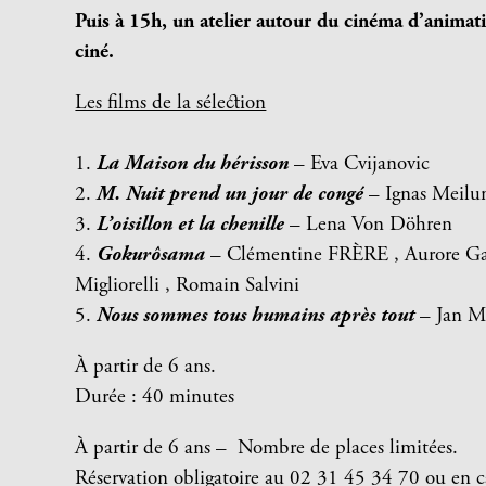
Puis à 15h, un atelier autour du cinéma d’animat
ciné.
Les films de la sélection
1.
La Maison du hérisson
– Eva Cvijanovic
2.
M. Nuit prend un jour de congé
– Ignas Meilu
3.
L’oisillon et la chenille
– Lena Von Döhren
4.
Gokurôsama
– Clémentine FRÈRE , Aurore Ga
Migliorelli , Romain Salvini
5.
Nous sommes tous humains après tout
– Jan M
À partir de 6 ans.
Durée : 40 minutes
À partir de 6 ans –
Nombre de p
laces limitées.
Réservation obligatoire au 02 31 45 34 70 ou en c