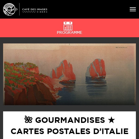
PROGRAMME
À L’AFFICHE
ÉVÉNEMENTS
CAFÉ DU CINÉ
PRATIQUE
ÉDUCATION AUX IMAGES
🌺 GOURMANDISES ★
CARTES POSTALES D’ITALIE