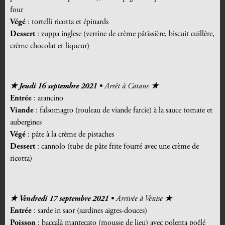
four
Végé
: tortelli ricotta et épinards
Dessert
: zuppa inglese (verrine de crème pâtissière, biscuit cuillère,
crème chocolat et liqueur)
★ Jeudi 16 septembre 2021 •
Arrêt à Catane
★
Entrée
: arancino
Viande
: falsomagro (rouleau de viande farcie) à la sauce tomate et
aubergines
Végé
: pâte à la crème de pistaches
Dessert
: cannolo (tube de pâte frite fourré avec une crème de
ricotta)
★ Vendredi 17 septembre 2021 •
Arrivée à Venise
★
Entrée
: sarde in saor (sardines aigres-douces)
Poisson
: baccalà mantecato (mousse de lieu) avec polenta poêlé