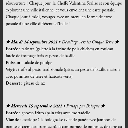
réouverture ! Chaque jour, la Cheffe Valentina Scalise et son équipe
explorent une ville italienne, et vous envoient une carte postale.
Chaque jour à midi, voyagez avec un menu en forme de carte
postale d’une ville différente d’Italie !
★ Mardi 14 septembre 2021 •
Décollage vers les Cinque Terre
★
Entrée
: farinata (galette à la farine de pois chiches) en rouleau
farcie de fromage frais et pesto de basilic
Poisson
: salade de poulpe
Végé
: trofie al pesto tradizionale (pâtes au pesto de basilic maison
avec pommes de terre et haricots verts)
Dessert
: gâteau de riz
★ Mercredi 15 septembre 2021 •
Passage par Bologne
★
Entrée
: gnocco fritto (pain frit) avec mortadelle
Viande
: escalope à la bolognaise (viande panée avec jambon de
parme et crème au parmesan), accompagnée de pommes de terre au