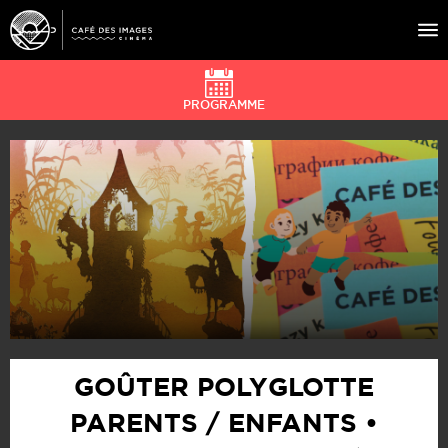
PROGRAMME
À L’AFFICHE
ÉVÉNEMENTS
CAFÉ DU CINÉ
PRATIQUE
ÉDUCATION AUX IMAGES
GOÛTER POLYGLOTTE
PARENTS / ENFANTS •