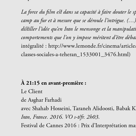
La force du film est dans sa capacité à faire douter le sp
camp au fur et à mesure que se déroule l’intrigue. (…)
distiller l’idée qu’en Iran le mensonge et la manipulati
comportements que l’on y impose méritent d’être débatt
intégralité : http://www.lemonde.fr/cinema/articl
classes-sociales-a-teheran_1533001_3476.html)
À 21:15 en avant-première :
Le Client
de Asghar Farhadi
avec Shahab Hosseini
,
Taraneh Alidoosti
,
Babak K
Iran, France. 2016. VO s-t/fr. 2h03.
Festival de Cannes 2016 : Prix d’Interprétation ma