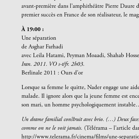
avant-première dans l’amphithéâtre Pierre Daure 
premier succès en France de son réalisateur, le ma
À 19:00 :
Une séparation
de Asghar Farhadi
avec Leila Hatami
,
Peyman Moaadi
,
Shahab Hosse
Iran. 2011. VO s-t/fr. 2h03.
Berlinale 2011 : Ours d’or
Lorsque sa femme le quitte, Nader engage une aide
malade. Il ignore alors que la jeune femme est encei
son mari, un homme psychologiquement instabl
Un drame familial construit avec brio. (…) Deux faces 
comme on ne le voit jamais.
(Télérama – l’article dan
http://www.telerama.fr/cinema/films/une-separat