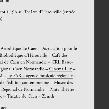
mation
ot à 19h au Théâtre d’Hérouville (entrée
m)
Artothèque de Caen
– Association pour le
Bibliothèque d’Hérouville –
Café des
nal de Caen en Normandie
–
CRL Basse-
Régional Caen Normandie –
Cinema Lux
–
M –
Le FAR – agence musicale régionale
–
 de l’édition contemporaine
–
Musée des
e Régional de Normandie
–
Panta Théâtre
–
le
–
Théâtre de Caen
– Zénith
Caen