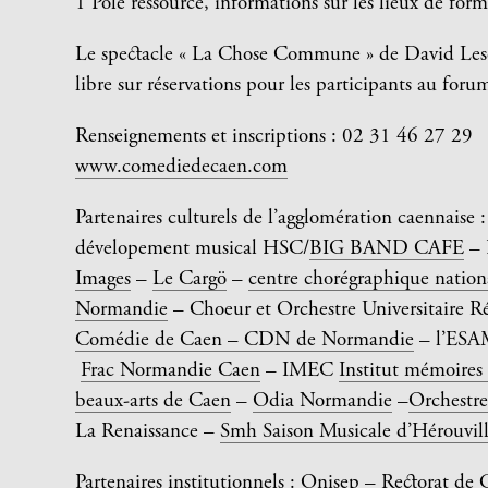
1 Pôle ressource, informations sur les lieux de for
Le spectacle « La Chose Commune » de David Lesc
libre sur réservations pour les participants au foru
Renseignements et inscriptions : 02 31 46 27 29
www.comediedecaen.com
Partenaires culturels de l’agglomération caennaise :
dévelopement musical HSC/
BIG BAND CAFE
– 
Images
–
Le Cargö
–
centre chorégraphique natio
Normandie
– Choeur et Orchestre Universitaire 
Comédie de Caen – CDN de Normandie
– l’ESA
Frac Normandie Caen
– IMEC
Institut mémoires
beaux-arts de Caen
–
Odia Normandie
–
Orchestr
La Renaissance –
Smh Saison Musicale d’Hérouvil
Partenaires institutionnels :
Onisep
– Rectorat de 