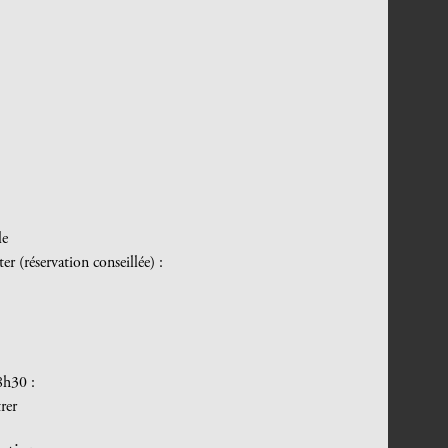
le
er (réservation conseillée) :
8h30 :
rer