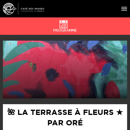
PROGRAMME
À L’AFFICHE
ÉVÉNEMENTS
CAFÉ DU CINÉ
PRATIQUE
ÉDUCATION AUX IMAGES
🌺 LA TERRASSE À FLEURS ★
PAR ORÉ