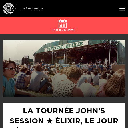
PROGRAMME
À L’AFFICHE
ÉVÉNEMENTS
CAFÉ DU CINÉ
PRATIQUE
ÉDUCATION AUX IMAGES
LA TOURNÉE JOHN’S
SESSION ★ ÉLIXIR, LE JOUR