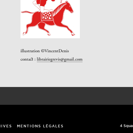
illustration ©VincentDenis
contact :
librairiegrevis@gmail.com
4 Squa
HIVES
MENTIONS LÉGALES