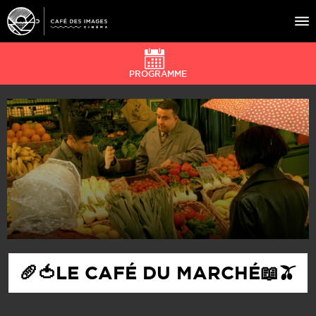
PROGRAMME
À L’AFFICHE
ÉVÉNEMENTS
CAFÉ DU CINÉ
PRATIQUE
ÉDUCATION AUX IMAGES
🥖🍅LE CAFÉ DU MARCHÉ📖🫒