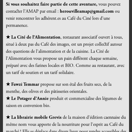
Si vous souhaitez faire partie de cette aventure,
vous pouvez
contacter l’AMAP par email :
herouvilleamap@gmail.com
ou
venir rencontrer les adhérent.es au Café du Ciné lors d’une
permanence.
★ La Cité de l’Alimentation
, restaurant associatif ouvert à tous,
situé à deux pas du Café des images, est un projet collectif autour
des questions de l’alimentation et de la cuisine. La Cité de
l’Alimentation vous propose un pain différent chaque semaine,
préparé avec des farines locales et BIO. Comme au restaurant, avec
un tarif de soutien et un tarif solidaire.
★ Fawzi Temmar
propose sur son étal des fruits secs, de la
menthe, des olives et des pâtisseries orientales.
★ Le Potager d’Annie
produit et commercialise des légumes de
saison en conversion bio.
★ L
a
librairie mobile Grevis
de la maison d’édition caennaise du
même nom vous apporte de la nourriture pour l’esprit au Café du
marché ! Elle se déplace dans divers lieux pour rendre accessibles des