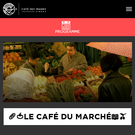
PROGRAMME
À L’AFFICHE
ÉVÉNEMENTS
CAFÉ DU CINÉ
PRATIQUE
ÉDUCATION AUX IMAGES
🥖🍅LE CAFÉ DU MARCHÉ📖🫒