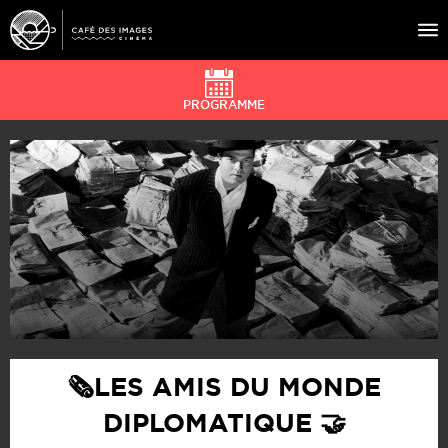
PROGRAMME
À L’AFFICHE
ÉVÉNEMENTS
CAFÉ DU CINÉ
PRATIQUE
ÉDUCATION AUX IMAGES
🗞️LES AMIS DU MONDE
DIPLOMATIQUE 🤝