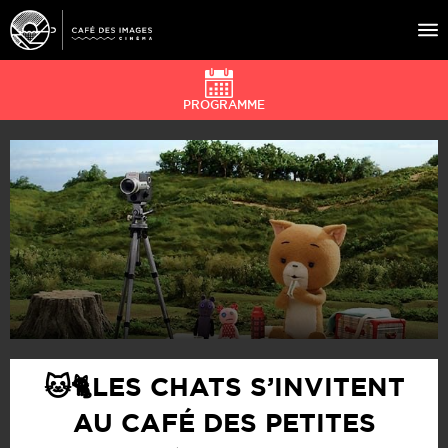
PROGRAMME
À L’AFFICHE
ÉVÉNEMENTS
CAFÉ DU CINÉ
PRATIQUE
ÉDUCATION AUX IMAGES
🐱🐈LES CHATS S’INVITENT
AU CAFÉ DES PETITES