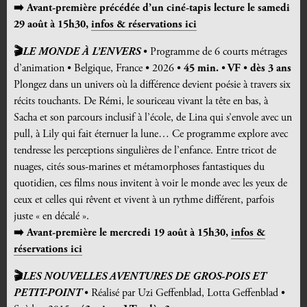
➡️ Avant-première précédée d’un ciné-tapis lecture le samedi
29 août à 15h30,
infos & réservations ici
🎬
LE MONDE À L’ENVERS
• Programme de 6 courts métrages
d’animation • Belgique, France • 2026 •
45 min.
•
VF
•
dès 3 ans
Plongez dans un univers où la différence devient poésie à travers six
récits touchants. De Rémi, le souriceau vivant la tête en bas, à
Sacha et son parcours inclusif à l’école, de Lina qui s’envole avec un
pull, à Lily qui fait éternuer la lune… Ce programme explore avec
tendresse les perceptions singulières de l’enfance. Entre tricot de
nuages, cités sous-marines et métamorphoses fantastiques du
quotidien, ces films nous invitent à voir le monde avec les yeux de
ceux et celles qui rêvent et vivent à un rythme différent, parfois
juste « en décalé ».
➡️ Avant-première le mercredi 19 août à 15h30,
infos &
réservations ici
🎬
LES NOUVELLES AVENTURES DE GROS-POIS ET
PETIT-POINT
• Réalisé par Uzi Geffenblad, Lotta Geffenblad •