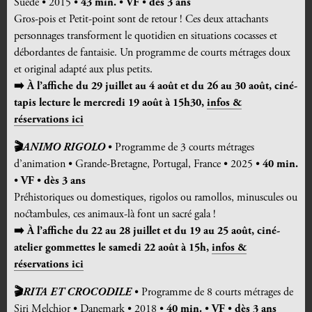
Suède • 2015 •
43 min.
•
VF
•
dès 3 ans
Gros-pois et Petit-point sont de retour ! Ces deux attachants
personnages transforment le quotidien en situations cocasses et
débordantes de fantaisie. Un programme de courts métrages doux
et original adapté aux plus petits.
➡️ À l’affiche du 29 juillet au 4 août et du 26 au 30 août, ciné-
tapis lecture le mercredi 19 août à 15h30,
infos &
réservations ici
🎬
ANIMO RIGOLO
• Programme de 3 courts métrages
d’animation • Grande-Bretagne, Portugal, France • 2025 •
40 min.
•
VF
•
dès 3 ans
Préhistoriques ou domestiques, rigolos ou ramollos, minuscules ou
noctambules, ces animaux-là font un sacré gala !
➡️ À l’affiche du 22 au 28 juillet et du 19 au 25 août, ciné-
atelier gommettes le samedi 22 août à 15h,
infos &
réservations ici
🎬
RITA ET CROCODILE
• Programme de 8 courts métrages de
Siri Melchior • Danemark • 2018 •
40 min.
•
VF
•
dès 3 ans