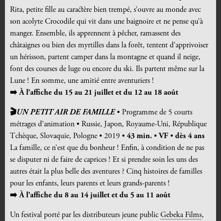
Rita, petite fille au caractère bien trempé, s’ouvre au monde avec
son acolyte Crocodile qui vit dans une baignoire et ne pense qu’à
manger. Ensemble, ils apprennent à pêcher, ramassent des
châtaignes ou bien des myrtilles dans la forêt, tentent d’apprivoiser
un hérisson, partent camper dans la montagne et quand il neige,
font des courses de luge ou encore du ski. Ils partent même sur la
Lune ! En somme, une amitié entre aventuriers !
➡️ À l’affiche du 15 au 21 juillet et du 12 au 18 août
🎬
UN PETIT AIR DE FAMILLE
• Programme de 5 courts
métrages d’animation • Russie, Japon, Royaume-Uni, République
Tchèque, Slovaquie, Pologne • 2019 •
43 min.
•
VF
•
dès 4 ans
La famille, ce n’est que du bonheur ! Enfin, à condition de ne pas
se disputer ni de faire de caprices ! Et si prendre soin les uns des
autres était la plus belle des aventures ? Cinq histoires de familles
pour les enfants, leurs parents et leurs grands-parents !
➡️ À l’affiche du 8 au 14 juillet et du 5 au 11 août
Un festival porté par les distributeurs jeune public
Gebeka Films
,