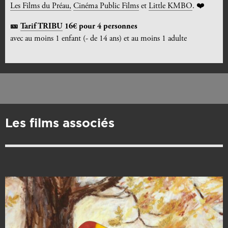
Les Films du Préau,
Cinéma Public Films
et
Little KMBO
. ❤️
🎫
Tarif TRIBU
16€ pour 4 personnes
avec au moins 1 enfant (- de 14 ans) et au moins 1 adulte
Les films associés