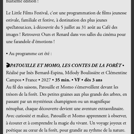
huitième édition !
Le Little Films Festival, c’est une programmation de films jeunesse
estivale, familiale et festive, à destination des plus jeunes
spectateur.ices, à découvrir du 5 juillet au 31 août au Café des
images ! Retrouvez Ours et Renard dans vos salles du cinéma pour
une farandole d’émotions !
• Au programme cet été :
🎬
PATOUILLE ET MOMO, LES CONTES DE LA FORÊT
•
Réalisé par Inès Bernard-Espina, Mélody Boulissière et Clémentine
Campos • France • 2027 •
35 min.
•
VF
•
dès 3 ans
Au fil des saisons, Patouille et Momo s’émerveillent devant les
trésors de la forêt. Des petites graines aux plus grands des arbres, en
passant par un mystérieux champignon ou un magnifique
nénuphar, chaque découverte devient une aventure extraordinaire.
Avec curiosité et malice, Patouille et Momo apprennent à observer,
à écouter et à comprendre la magie du vivant. Un voyage joyeux et
poétique au cœur de la forêt, pour grandir au rythme de la nature.