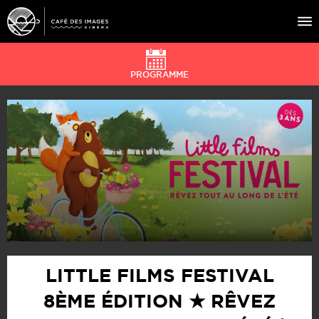
PROGRAMME
À L’AFFICHE
ÉVÉNEMENTS
CAFÉ DU CINÉ
PRATIQUE
ÉDUCATION AUX IMAGES
LITTLE FILMS FESTIVAL
8ÈME ÉDITION ★ RÊVEZ