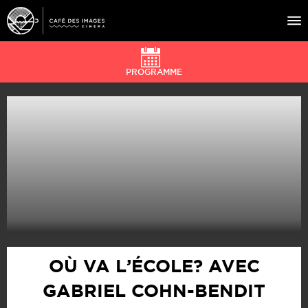
PROGRAMME
À L’AFFICHE
ÉVÉNEMENTS
CAFÉ DU CINÉ
PRATIQUE
ÉDUCATION AUX IMAGES
OÙ VA L’ÉCOLE? AVEC
GABRIEL COHN-BENDIT