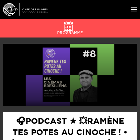
PROGRAMME
À L’AFFICHE
ÉVÉNEMENTS
CAFÉ DU CINÉ
PRATIQUE
ÉDUCATION AUX IMAGES
🎧 PODCAST ★ 💥RAMÈNE
TES POTES AU CINOCHE ! •