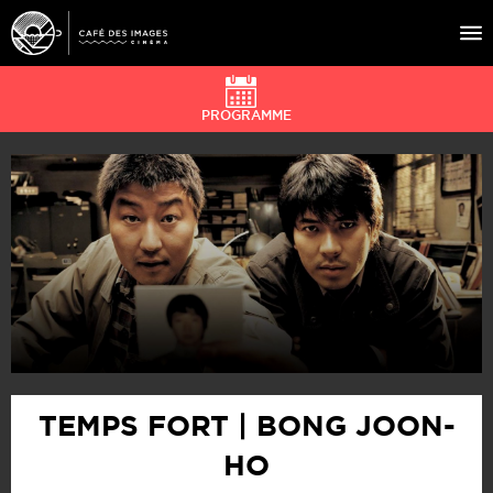
PROGRAMME
À L’AFFICHE
ÉVÉNEMENTS
CAFÉ DU CINÉ
PRATIQUE
ÉDUCATION AUX IMAGES
TEMPS FORT | BONG JOON-
HO