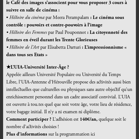
le Café des images s’associent pour vous proposer 3 cours à
suivre en salle de cinéma :
•
Histoire du cinéma
par Meera Perampalam
: Le cinéma sous
contrôle : pouvoirs et contre-pouvoirs à l’image
• Histoire des Femmes
par Paul Pouponnot
: La citoyenneté des
femmes en éveil durant les Trente Glorieuses
• Histoire de l’Art
par Elisabetta Darturi
: L’impressionnisme «
dans tous ses Etats »
★L’UIA-Université Inter-
Â
ge ?
Appelée ailleurs Université Populaire ou Université du Temps
Libre, l’UIA-Antenne d’Hérouville propose des activités aussi bien
intellectuelles que culturelles ou physiques sans autre objectif qu’un
enrichissement personnel dans un cadre associatif convivial. L’UIA
est ouverte à tou.tes quel que soit votre âge, votre lieu de résidence,
votre bagage initial. Il n’y a ni examen ni diplôme.
Comment participer ?
L’adhésion est
140€/an,
quelque soit le
nombre d’activités choisies !
Plus d’informations
sur la programmation ici