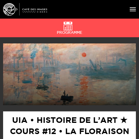
PROGRAMME
À L’AFFICHE
ÉVÉNEMENTS
CAFÉ DU CINÉ
PRATIQUE
ÉDUCATION AUX IMAGES
UIA • HISTOIRE DE L’ART ★
COURS #12 • LA FLORAISON