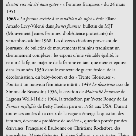
devant eux n’a été aussi grave
» « Femmes françaises » du 24 mars
1951
1968
«
La femme accède à sa condition de sujet
» écrit Eliane
Amado Levy-Valensi dans
Jeunes femmes,
bulletin du MJF
(Mouvement Jeunes Femmes, d’obédience protestante) de
septembre-octobre 1968. Les diverses citations provenant de
journaux, de bulletins de mouvements féminins traduisent un
cheminement complexe : les espoirs d’une véritable égalité, le
retour à la figure majeure de la femme en tant que mère et épouse
dans les années 1950 dans le contexte de guerre froide, de la
décolonisation, du baby-boom et des « Trente Glorieuses ».
Pourtant un nouveau féminisme mûrit : 1949
Le deuxième sexe
de
Simone de Beauvoir ; 1956, la création de
Maternité heureuse
de
Lagroua Weill-Hallé ; 1964, la traduction par Yvette Roudy de
La
Femme mystifiée
de Betty Friedan paru en 1963 aux USA. Durant
toutes ces années du « creux de la vague » émerge la question des
femmes, devenue « problème de société », question portée par des
écrivaines, Françoise d’Eaubonne ou Christiane Rochefort, des
journalistes, Ménie Grégoire, Evelyne Sullerot, des cinéastes, Elaine