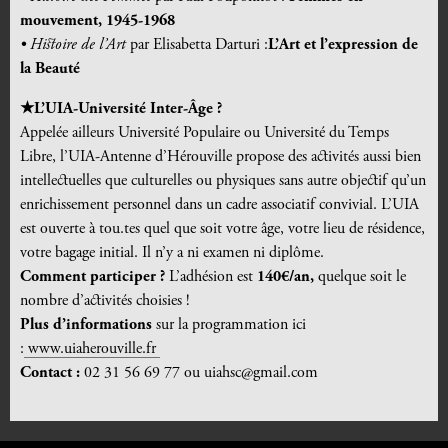
mouvement, 1945-1968
• Histoire de l’Art
par Elisabetta Darturi :
L’Art et l’expression de
la Beauté
★L’UIA-Université Inter-
Â
ge ?
Appelée ailleurs Université Populaire ou Université du Temps
Libre, l’UIA-Antenne d’Hérouville propose des activités aussi bien
intellectuelles que culturelles ou physiques sans autre objectif qu’un
enrichissement personnel dans un cadre associatif convivial. L’UIA
est ouverte à tou.tes quel que soit votre âge, votre lieu de résidence,
votre bagage initial. Il n’y a ni examen ni diplôme.
Comment participer ?
L’adhésion est
140€/an,
quelque soit le
nombre d’activités choisies !
Plus d’informations
sur la programmation ici
:
www.uiaherouville.fr
Contact :
02 31 56 69 77 ou uiahsc@gmail.com