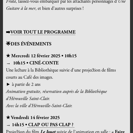
Frida
, laissez-vous embarquer par les attachants personnages d’
Une
Guitare à la mer
, et bien d’autres surprises !
➡️
VOIR TOUT LE PROGRAMME
🌟DES ÉVÉNEMENTS
★
Mercredi 12
février
2025 • 1
0
h
1
5
→ 10h15 • CINÉ-CONTE
Une lecture à la Bibliothèque suivie d’une projection de films
courts au Café des images
.
► à partir de
2
ans
Animation gratuite, réservation auprès de la Bibliothèque
d’Hérouville Saint-Clair.
Avec la ville d’Hérouville-Saint-Clair.
★
Vendredi 14 février 2025
→ 14h15 •
CLAP OU PAS CLAP ?
Projection du film
Le Jouet
suivie de l’animation
en salle :
« Faire