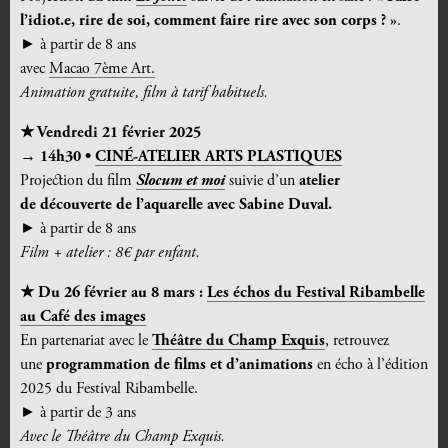
l’idiot.e, rire de soi, comment faire rire avec son corps ? »
.
► à partir de
8
ans
avec
Macao 7ème Art.
Animation gratuite, film à tarif habituels.
★
Vendredi
21
février 2025
→ 14h30 •
CINÉ-ATELIER ARTS PLASTIQUES
Projection du film
Slocum et moi
suivie d’un
atelier
de
découverte de l’aquarelle
avec Sabine Duval.
► à partir de
8
ans
Film + atelier : 8€ par enfant.
★
Du 26 février au 8 mars :
Les échos du Festival Ribambelle
au Café des images
En partenariat avec le
Théâtre du Champ Exquis
, retrouvez
une
programmation de films et d’animations
en écho à l’édition
2025 du Festival Ribambelle.
► à partir de 3 ans
Avec le Théâtre du Champ Exquis.