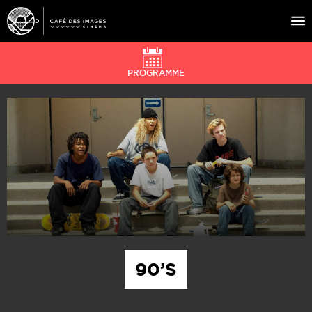
PROGRAMME
À L’AFFICHE
ÉVÉNEMENTS
CAFÉ DU CINÉ
PRATIQUE
ÉDUCATION AUX IMAGES
90’S