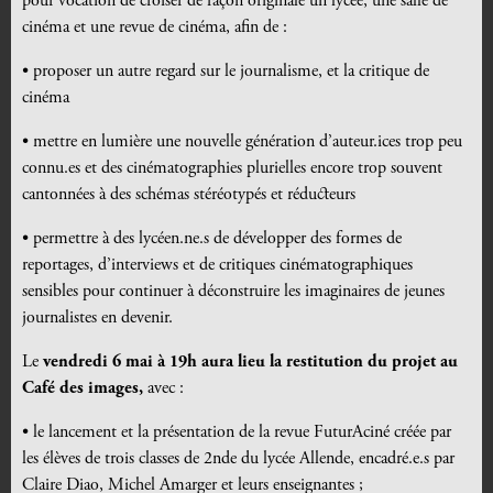
pour vocation de croiser de façon originale un lycée, une salle de
cinéma et une revue de cinéma, afin de :
•
proposer un autre regard sur le journalisme, et la critique de
cinéma
•
mettre en lumière une nouvelle génération d’auteur.ices trop peu
connu.es et des cinématographies plurielles encore trop souvent
cantonnées à des schémas stéréotypés et réducteurs
•
permettre à des lycéen.ne.s de développer des formes de
reportages, d’interviews et de critiques cinématographiques
sensibles pour continuer à déconstruire les imaginaires de jeunes
journalistes en devenir.
Le
vendredi 6 mai à 19h aura lieu la restitution du projet
au
Café des images,
avec :
•
le lancement et la présentation de la revue FuturAciné créée par
les élèves de trois classes de 2nde du lycée Allende, encadré.e.s par
Claire Diao, Michel Amarger et leurs enseignantes ;