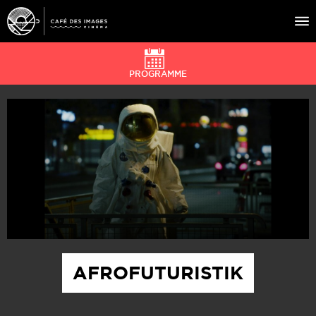
PROGRAMME
À L’AFFICHE
ÉVÉNEMENTS
CAFÉ DU CINÉ
PRATIQUE
ÉDUCATION AUX IMAGES
AFROFUTURISTIK