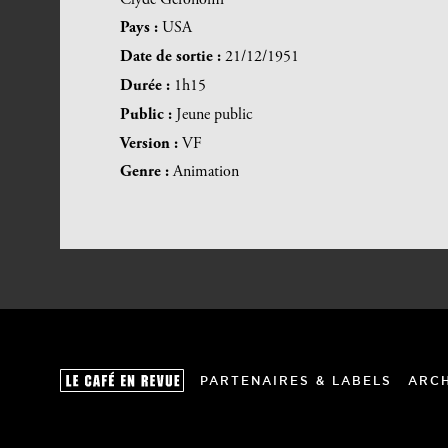
Pays :
USA
Date de sortie :
21/12/1951
Durée :
1h15
Public :
Jeune public
Version :
VF
Genre :
Animation
PARTENAIRES & LABELS
ARC