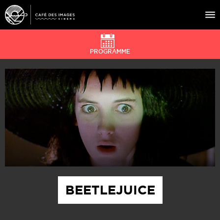
PROGRAMME
À L’AFFICHE
ÉVÉNEMENTS
CAFÉ DU CINÉ
PRATIQUE
ÉDUCATION AUX IMAGES
BEETLEJUICE