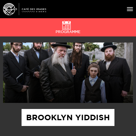
PROGRAMME
À L’AFFICHE
ÉVÉNEMENTS
CAFÉ DU CINÉ
PRATIQUE
ÉDUCATION AUX IMAGES
BROOKLYN YIDDISH