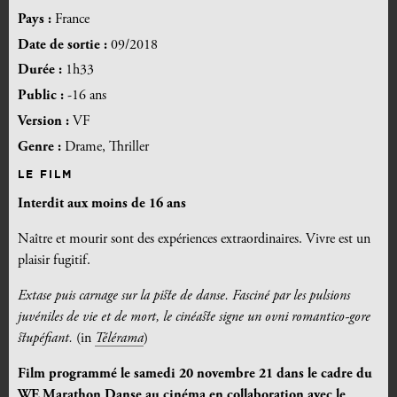
Pays :
France
Date de sortie :
09/2018
Durée :
1h33
Public :
-16 ans
Version :
VF
Genre :
Drame, Thriller
LE FILM
Interdit aux moins de 16 ans
Naître et mourir sont des expériences extraordinaires. Vivre est un
plaisir fugitif.
Extase puis carnage sur la piste de danse. Fasciné par les pulsions
juvéniles de vie et de mort, le cinéaste signe un ovni romantico-gore
stupéfiant.
(in
Télérama
)
Film programmé le samedi 20 novembre 21 dans le cadre du
WE Marathon Danse au cinéma
en collaboration avec le