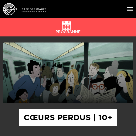
PROGRAMME
À L’AFFICHE
ÉVÉNEMENTS
CAFÉ DU CINÉ
PRATIQUE
ÉDUCATION AUX IMAGES
CŒURS PERDUS | 10+