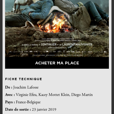
ACHETER MA PLACE
FICHE TECHNIQUE
De :
Joachim Lafosse
Avec :
Virginie Efira, Kacey Mottet Klein, Diego Martín
Pays :
France-Belgique
Date de sortie :
23 janvier 2019