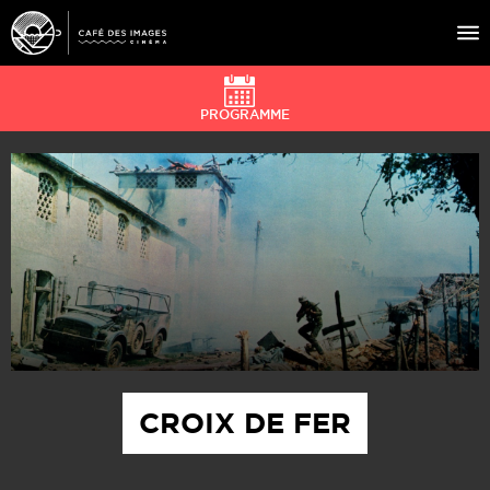
PROGRAMME
À L’AFFICHE
ÉVÉNEMENTS
CAFÉ DU CINÉ
PRATIQUE
ÉDUCATION AUX IMAGES
CROIX DE FER