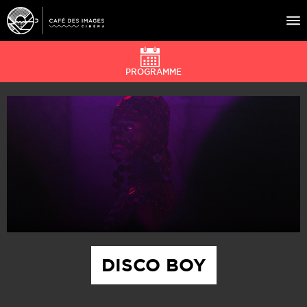
PROGRAMME
À L’AFFICHE
ÉVÉNEMENTS
CAFÉ DU CINÉ
PRATIQUE
ÉDUCATION AUX IMAGES
DISCO BOY