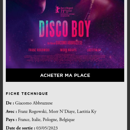
ACHETER MA PLACE
FICHE TECHNIQUE
De :
Giacomo Abbruzzese
Avec :
Franz Rogowski, Morr N’Diaye, Laetitia Ky
Pays :
France, Italie, Pologne, Belgique
Date de sortie :
03/05/2023