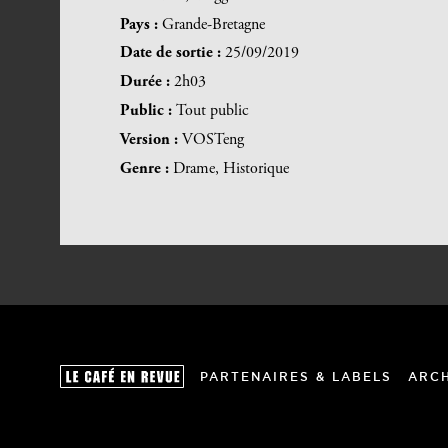
Pays :
Grande-Bretagne
Date de sortie :
25/09/2019
Durée :
2h03
Public :
Tout public
Version :
VOSTeng
Genre :
Drame, Historique
PARTENAIRES & LABELS
ARC