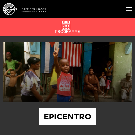
PROGRAMME
À L’AFFICHE
ÉVÉNEMENTS
CAFÉ DU CINÉ
PRATIQUE
ÉDUCATION AUX IMAGES
EPICENTRO