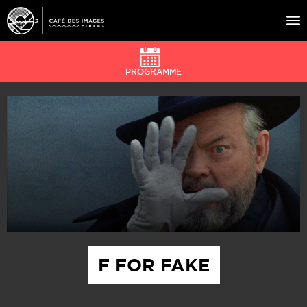
PROGRAMME
À L’AFFICHE
ÉVÉNEMENTS
CAFÉ DU CINÉ
PRATIQUE
ÉDUCATION AUX IMAGES
F FOR FAKE