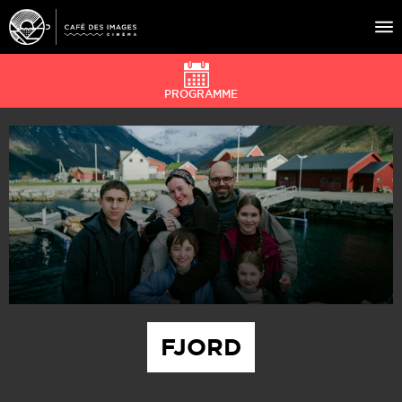
PROGRAMME
À L’AFFICHE
ÉVÉNEMENTS
CAFÉ DU CINÉ
PRATIQUE
ÉDUCATION AUX IMAGES
FJORD