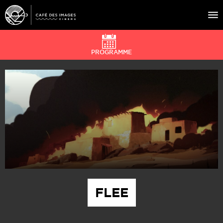
PROGRAMME
À L’AFFICHE
ÉVÉNEMENTS
CAFÉ DU CINÉ
PRATIQUE
ÉDUCATION AUX IMAGES
FLEE