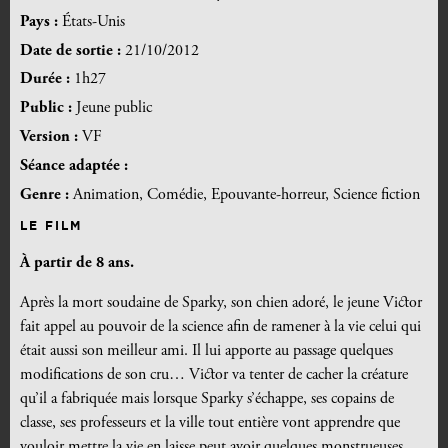
Pays :
États-Unis
Date de sortie :
21/10/2012
Durée :
1h27
Public :
Jeune public
Version :
VF
Séance adaptée :
Genre :
Animation, Comédie, Epouvante-horreur, Science fiction
LE FILM
À partir de 8 ans.
Après la mort soudaine de Sparky, son chien adoré, le jeune Victor
fait appel au pouvoir de la science afin de ramener à la vie celui qui
était aussi son meilleur ami. Il lui apporte au passage quelques
modifications de son cru… Victor va tenter de cacher la créature
qu’il a fabriquée mais lorsque Sparky s’échappe, ses copains de
classe, ses professeurs et la ville tout entière vont apprendre que
vouloir mettre la vie en laisse peut avoir quelques monstrueuses