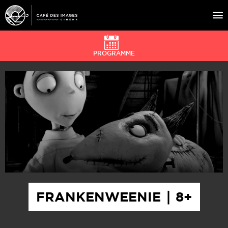
PROGRAMME
À L’AFFICHE
ÉVÉNEMENTS
CAFÉ DU CINÉ
PRATIQUE
ÉDUCATION AUX IMAGES
FRANKENWEENIE ∣ 8+