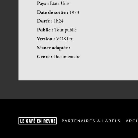
Pays :
États-Unis
Date de sortie :
1973
Durée :
1h24
Public :
Tout public
Version :
VOSTfr
Séance adaptée :
Genre :
Documentaire
PARTENAIRES & LABELS
ARC