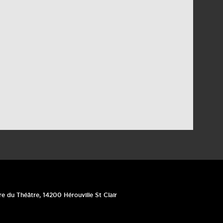
re du Théâtre
,
14200
Hérouville St Clair