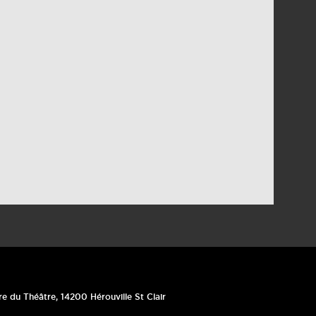
re du Théâtre
,
14200
Hérouville St Clair