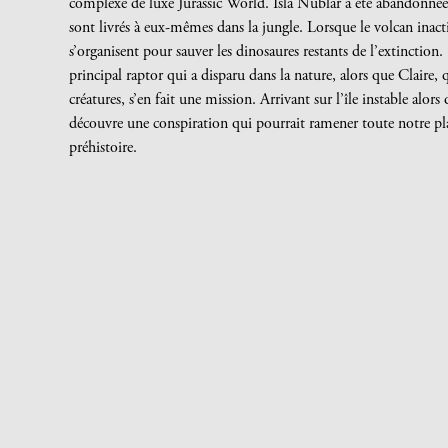
complexe de luxe Jurassic World. Isla Nublar a été abandonnée 
sont livrés à eux-mêmes dans la jungle. Lorsque le volcan inac
s’organisent pour sauver les dinosaures restants de l’extinctio
principal raptor qui a disparu dans la nature, alors que Claire,
créatures, s’en fait une mission. Arrivant sur l’île instable alo
découvre une conspiration qui pourrait ramener toute notre pla
préhistoire.