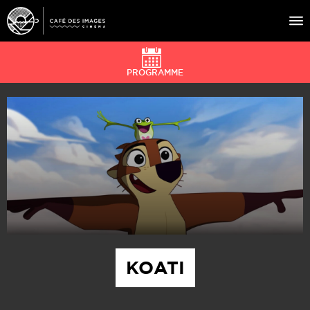
PROGRAMME
À L’AFFICHE
ÉVÉNEMENTS
CAFÉ DU CINÉ
PRATIQUE
ÉDUCATION AUX IMAGES
KOATI