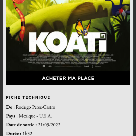
ACHETER MA PLACE
FICHE TECHNIQUE
De :
Rodrigo Perez-Castro
Pays :
Mexique - U.S.A.
Date de sortie :
21/09/2022
Durée :
1h32