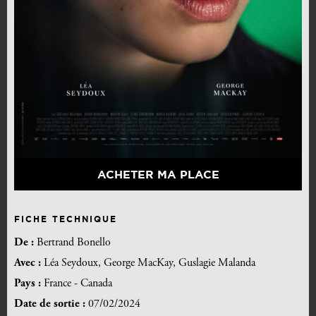
ACHETER MA PLACE
FICHE TECHNIQUE
De :
Bertrand Bonello
Avec :
Léa Seydoux, George MacKay, Guslagie Malanda
Pays :
France - Canada
Date de sortie :
07/02/2024