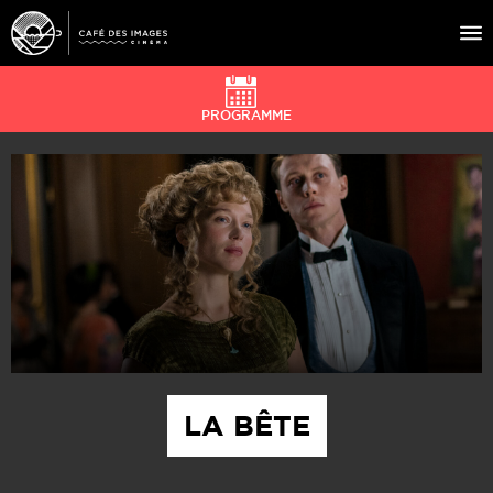
PROGRAMME
À L’AFFICHE
ÉVÉNEMENTS
CAFÉ DU CINÉ
PRATIQUE
ÉDUCATION AUX IMAGES
LA BÊTE